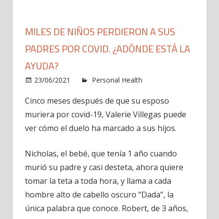
MILES DE NIÑOS PERDIERON A SUS
PADRES POR COVID. ¿ADÓNDE ESTÁ LA
AYUDA?
23/06/2021
Personal Health
Comments
on
Off
Cinco meses después de que su esposo
Miles
muriera por covid-19, Valerie Villegas puede
de
niños
ver cómo el duelo ha marcado a sus hijos.
perdieron
a
Nicholas, el bebé, que tenía 1 año cuando
sus
murió su padre y casi desteta, ahora quiere
padres
tomar la teta a toda hora, y llama a cada
por
hombre alto de cabello oscuro “Dada”, la
covid.
única palabra que conoce. Robert, de 3 años,
¿Adónde