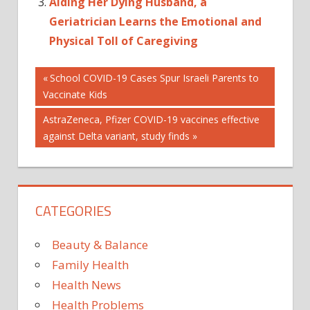
Aiding Her Dying Husband, a
Geriatrician Learns the Emotional and
Physical Toll of Caregiving
Post
A
Previous
School COVID-19 Cases Spur Israeli Parents to
Post:
Vaccinate Kids
DE
navigation
MILES
Next
AstraZeneca, Pfizer COVID-19 vaccines effective
NIÑOS
Post:
against Delta variant, study finds
PERDIERON
SUS
CATEGORIES
Beauty & Balance
Family Health
Health News
Health Problems