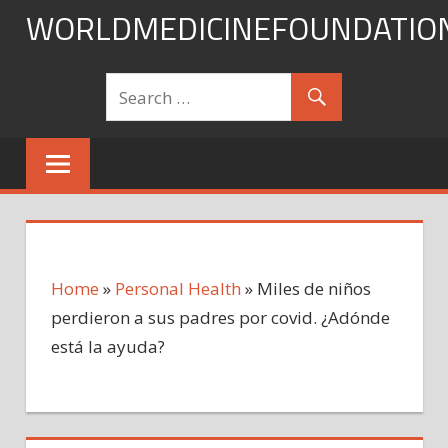
Skip
WORLDMEDICINEFOUNDATIO
to
content
Home
»
Personal Health
»
Miles de niños
perdieron a sus padres por covid. ¿Adónde
está la ayuda?