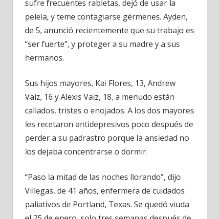
está
sufre frecuentes rabietas, dejó de usar la
la
pelela, y teme contagiarse gérmenes. Ayden,
ayuda?
de 5, anunció recientemente que su trabajo es
“ser fuerte”, y proteger a su madre y a sus
hermanos.
Sus hijos mayores, Kai Flores, 13, Andrew
Vaiz, 16 y Alexis Vaiz, 18, a menudo están
callados, tristes o enojados. A los dos mayores
les recetaron antidepresivos poco después de
perder a su padrastro porque la ansiedad no
los dejaba concentrarse o dormir.
“Paso la mitad de las noches llorando”, dijo
Villegas, de 41 años, enfermera de cuidados
paliativos de Portland, Texas. Se quedó viuda
el 25 de enero, solo tres semanas después de